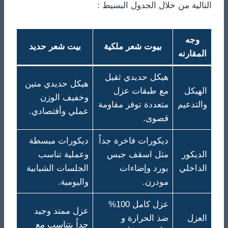
التالية من خلال الجدول البسيط :
وجه
بيوت شعر ملكية
بيت شعر حديد
المقارنه
هيكل حديدي ثقيل
هيكل حديدي متين
الهيكل
مع طبقات عزل
وخفيف الوزن
والتدعيم
متعددة توفر مقاومة
عملي وأقتصادي.
قصوى.
ديكورات فاخرة جداً
ديكورات مبسطة
الديكور
مثل اسقف جبس
وعملية تناسب
الداخلي
بورد وإضاءات
الجلسات الشبابية
مودرن.
واليومية.
عزل كامل 100%
عزل ممتد وجيد
العزل
ضذ الحرارة و
جداُ يتناسب مع