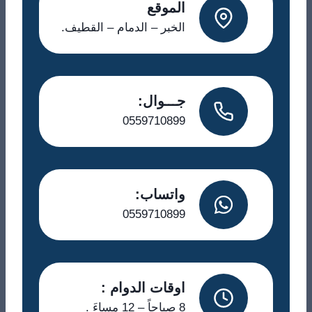
الموقع
الخبر – الدمام – القطيف.
جـــوال:
0559710899
واتساب:
0559710899
اوقات الدوام :
8 صباحاً – 12 مساءَ .