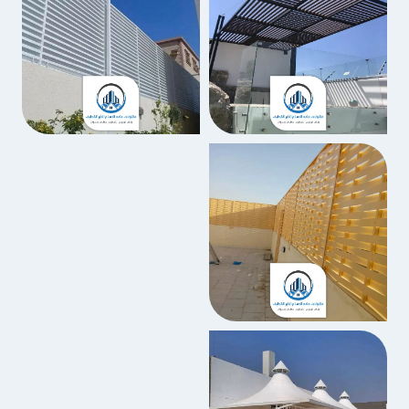
ر
ج
ي
ة
ل
ل
م
ن
ا
ز
ل
ب
ا
ل
خ
ب
ر