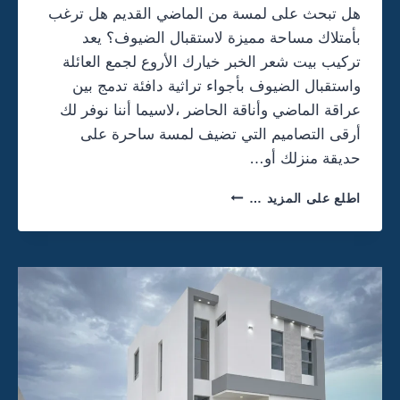
8
هل تبحث على لمسة من الماضي القديم هل ترغب
9
بأمتلاك مساحة مميزة لاستقبال الضيوف؟ يعد
9
–
تركيب بيت شعر الخبر خيارك الأروع لجمع العائلة
ت
واستقبال الضيوف بأجواء تراثية دافئة تدمج بين
ر
عراقة الماضي وأناقة الحاضر ،لاسيما أننا نوفر لك
ك
أرقى التصاميم التي تضيف لمسة ساحرة على
ي
ب
حديقة منزلك أو…
س
و
ت
اطلع على المزيد …
ا
ر
ت
ك
ر
ي
ق
ب
م
ب
ا
ي
ش
ت
ا
ش
ل
ع
خ
ر
ب