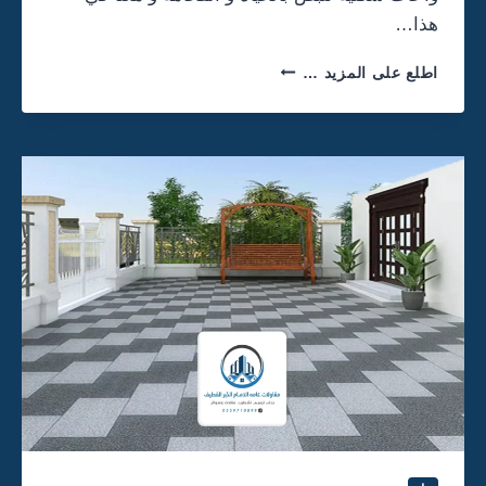
هذا…
م
اطلع على المزيد …
ق
ا
و
ل
ل
ي
ا
س
ة
ا
ل
د
م
ا
م
ت
:
0