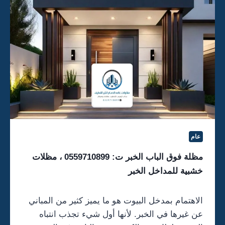
ل
ض
خ
ي
ب
ا
ر
ت
ا
ح
و
ا
ش
ا
ل
ق
ط
عام
ي
ف
مظلة فوق الباب الخبر ت: 0559710899 ، مظلات
ت
خشبية للمداخل الخبر
:
0
5
الاهتمام بمدخل البيوت هو ما يميز كثير من المباني
5
عن غيرها في الخبر. لأنها أول شيء تجذب انتباه
9