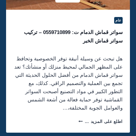
ر
ت
:
عام
0
5
سواتر قماش الدمام ت: 0559710899 – تركيب
5
سواتر قماش الخبر
9
7
1
هل تبحث عن وسيلة أنيقة توفر الخصوصية وتحافظ
0
على المظهر الجمالي لمحيط منزلك أو منشأتك؟ تعد
8
9
سواتر قماش الدمام من أفضل الحلول الحديثة التي
9
تجمع بين العملية والتصميم الراقي. كذلك، مع
،
التطور الكبير في مواد التصنيع أصبحت السواتر
م
القماشية توفر حماية فعالة من أشعة الشمس
ظ
ل
والعوامل الجوية المختلفة،…
ا
ت
س
اطلع على المزيد …
خ
و
ش
ا