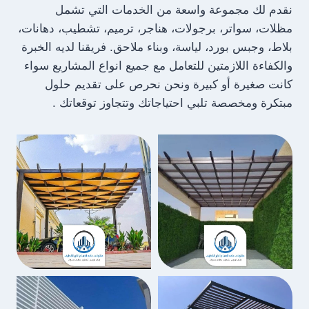
ف
نقدم لك مجموعة واسعة من الخدمات التي تشمل
ت
مظلات، سواتر، برجولات، هناجر، ترميم، تشطيب، دهانات،
:
بلاط، وجبس بورد، لياسة، وبناء ملاحق. فريقنا لديه الخبرة
0
5
والكفاءة اللازمتين للتعامل مع جميع انواع المشاريع سواء
5
كانت صغيرة أو كبيرة ونحن نحرص على تقديم حلول
9
مبتكرة ومخصصة تلبي احتياجاتك وتتجاوز توقعاتك .
7
1
0
8
9
9
–
د
ه
ا
ن
ا
ت
خ
ا