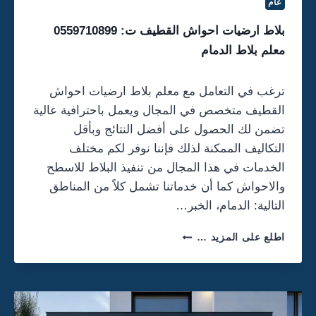
عام
5
5
بلاط ارضيات احواش القطيف ت: 0559710899
9
معلم بلاط الدمام
7
1
0
ترغب في التعامل مع معلم بلاط ارضيات احواش
8
القطيف متخصص في المجال ويعمل باحترافية عالية
9
9
تضمن لك الحصول على أفضل النتائج وبأقل
–
التكاليف الممكنة لذلك فإننا نوفر لكم مختلف
ت
الخدمات في هذا المجال من تنفيذ البلاط للاسطح
ل
والاحواش كما أن خدماتنا تشمل كلاً من المناطق
ي
ي
التالية: الدمام، الخبر…
س
ج
ب
اطلع على المزيد …
د
ل
ر
ا
ا
ط
ن
ا
ا
ر