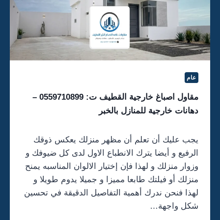
ا
ر
ل
خ
ب
ر
ت
:
0
عام
5
5
مقاول اصباغ خارجية القطيف ت: 0559710899 –
9
دهانات خارجية للمنازل بالخبر
7
1
0
يجب عليك أن تعلم أن مظهر منزلك يعكس ذوقك
8
الرفيع و أيضا يترك الانطباع الاول لدى كل ضيوفك و
9
9
وزوار منزلك و لهذا فإن إختيار الالوان المناسبه يمنح
م
منزلك أو فيلتك طابعا مميزا و جميلا يدوم طويلا و
ج
لهذا فنحن ندرك أهمية التفاصيل الدقيقة في تحسين
ل
شكل واجهة…
س
ب