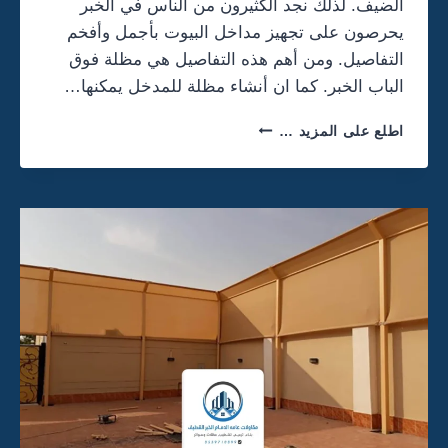
7
الضيف. لذلك نجد الكثيرون من الناس في الخبر
1
يحرصون على تجهيز مداخل البيوت بأجمل وأفخم
0
التفاصيل. ومن أهم هذه التفاصيل هي مظلة فوق
8
الباب الخبر. كما ان أنشاء مظلة للمدخل يمكنها…
9
9
م
م
اطلع على المزيد …
ظ
ع
ل
ل
ة
م
ف
ب
و
ل
ق
ا
ا
ط
ل
ا
ب
ل
ا
د
ب
م
ا
ا
ل
م
خ
ب