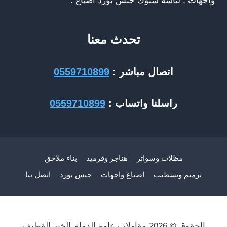
واجهات , لياسة شبوك جبس بورد اصباغ .
تحدث معنا
اتصال مباشر :
0559710899
راسلنا واتساب :
0559710899
مظلات وسواتر
هناجر وقرميد
بناء ملاحق
ترميم وتشطيب
اصباغ واجهات
جبس بورد
اتصل بنا
الحقوق © 2026 مقاولات عامه الدمام الخبر القطيف