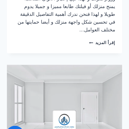
يمنح منزلك أو فيلتك طابعا مميزا و جميلا يدوم
طويلا و لهذا فنحن ندرك أهمية التفاصيل الدقيقة
في تحسين شكل واجهة منزلك و أيضا حمايتها من
مختلف العوامل…
مقاول
إقرأ المزيد
اصباغ
خارجية
القطيف
ت:
0559710899
–
دهانات
خارجية
للمنازل
بالخبر