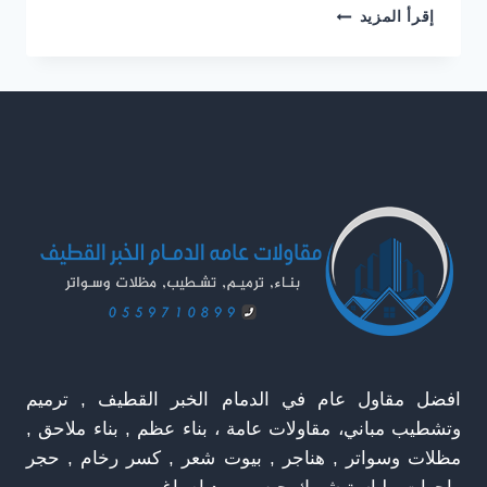
اصباغ
إقرأ المزيد
جدران
الخبر
ت
:
0559710899
صبغ
فلل
من
الداخل
بالدمام
افضل مقاول عام في الدمام الخبر القطيف , ترميم
وتشطيب مباني، مقاولات عامة ، بناء عظم , بناء ملاحق ,
مظلات وسواتر , هناجر , بيوت شعر , كسر رخام , حجر