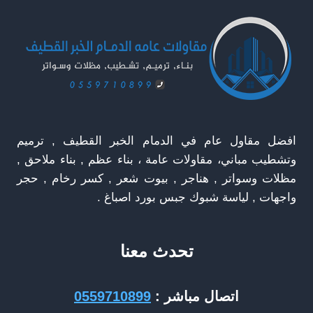
واجهات
منازل
في
القطيف
افضل مقاول عام في الدمام الخبر القطيف , ترميم
وتشطيب مباني، مقاولات عامة ، بناء عظم , بناء ملاحق ,
مظلات وسواتر , هناجر , بيوت شعر , كسر رخام , حجر
واجهات , لياسة شبوك جبس بورد اصباغ .
تحدث معنا
اتصال مباشر :
0559710899