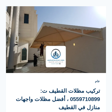
الدمام
ت
:
0559710899
مظلات
سيارات
قماش
القطيف
عام
تركيب مظلات القطيف ت:
0559710899 ، أفضل مظلات واجهات
منازل في القطيف