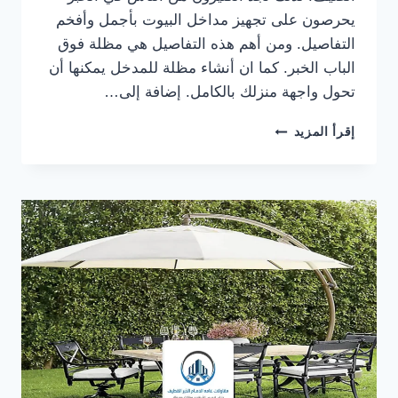
يحرصون على تجهيز مداخل البيوت بأجمل وأفخم
التفاصيل. ومن أهم هذه التفاصيل هي مظلة فوق
الباب الخبر. كما ان أنشاء مظلة للمدخل يمكنها أن
تحول واجهة منزلك بالكامل. إضافة إلى…
مظلة
إقرأ المزيد
فوق
الباب
الخبر
ت:
0559710899
،
مظلات
خشبية
للمداخل
الخبر