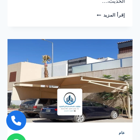
الحديث،…
تصميم
إقرأ المزيد
مظلات
حدائق
القطيف
ت:
0559710899
–
مظلات
حدائق
حديثة
الخبر
عام