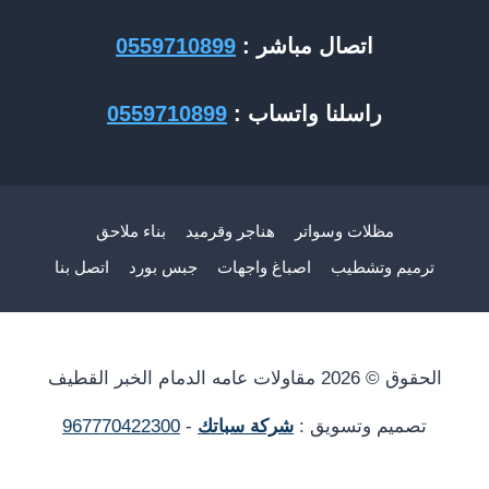
اتصال مباشر :
0559710899
راسلنا واتساب :
0559710899
مظلات وسواتر
هناجر وقرميد
بناء ملاحق
ترميم وتشطيب
اصباغ واجهات
جبس بورد
اتصل بنا
الحقوق © 2026 مقاولات عامه الدمام الخبر القطيف
تصميم وتسويق :
شركة سباتك
-
967770422300