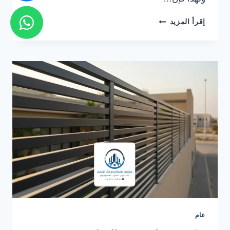
سواتر
إقرأ المزيد
قص
ليزر
القطيف
ت:
0559710899
،
أفضل
تصاميم
سواتر
ليزر
في
القطيف
عام