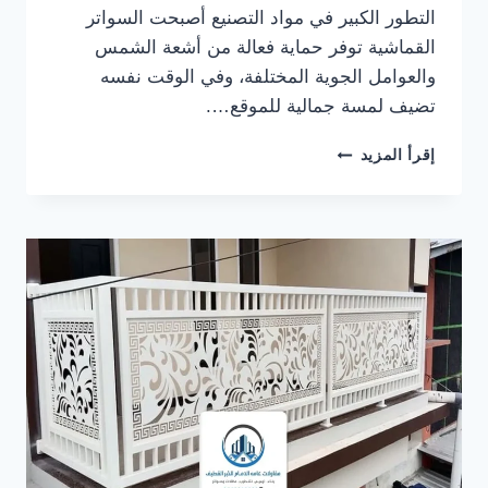
التطور الكبير في مواد التصنيع أصبحت السواتر
القماشية توفر حماية فعالة من أشعة الشمس
والعوامل الجوية المختلفة، وفي الوقت نفسه
تضيف لمسة جمالية للموقع….
سواتر
إقرأ المزيد
قماش
الدمام
ت:
0559710899
–
تركيب
سواتر
قماش
الخبر