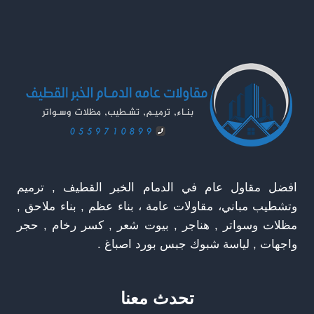
0559710899
–
سواتر
حديد
حديثة
الخبر
افضل مقاول عام في الدمام الخبر القطيف , ترميم
وتشطيب مباني، مقاولات عامة ، بناء عظم , بناء ملاحق ,
مظلات وسواتر , هناجر , بيوت شعر , كسر رخام , حجر
واجهات , لياسة شبوك جبس بورد اصباغ .
تحدث معنا