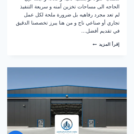
الحاجه الى مساحات تخزين آمنه و سريعة التنفيذ
لم تعد مجرد رفاهيه بل ضرورة ملحة لكل عمل
تجاري أو صناعي ناج و من هنا يبرز تخصصنا الدقيق
في تقديم أفضل…
بناء
إقرأ المزيد
مستودعات
شينكو
الخبر
ت:
0559710899
–
مقاول
هناجر
شينكو
في
القطيف