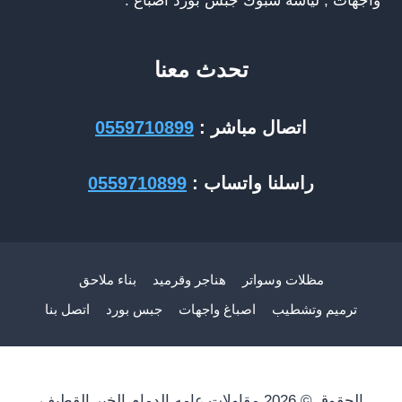
واجهات , لياسة شبوك جبس بورد اصباغ .
تحدث معنا
اتصال مباشر :
0559710899
راسلنا واتساب :
0559710899
مظلات وسواتر
هناجر وقرميد
بناء ملاحق
ترميم وتشطيب
اصباغ واجهات
جبس بورد
اتصل بنا
الحقوق © 2026 مقاولات عامه الدمام الخبر القطيف