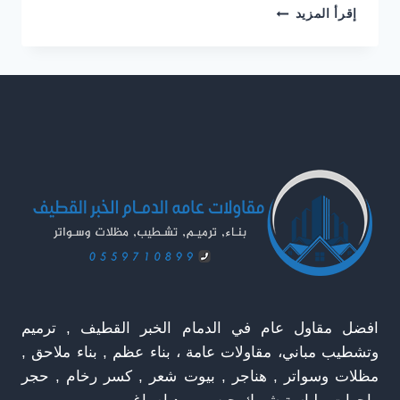
مقاول
إقرأ المزيد
هناجر
الدمام
ت:
0559710899
–
تركيب
هناجر
الخبر
افضل مقاول عام في الدمام الخبر القطيف , ترميم
وتشطيب مباني، مقاولات عامة ، بناء عظم , بناء ملاحق ,
مظلات وسواتر , هناجر , بيوت شعر , كسر رخام , حجر