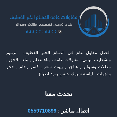
واجهات
منازل
في
القطيف
افضل مقاول عام في الدمام الخبر القطيف , ترميم
وتشطيب مباني، مقاولات عامة ، بناء عظم , بناء ملاحق ,
مظلات وسواتر , هناجر , بيوت شعر , كسر رخام , حجر
واجهات , لياسة شبوك جبس بورد اصباغ .
تحدث معنا
اتصال مباشر :
0559710899