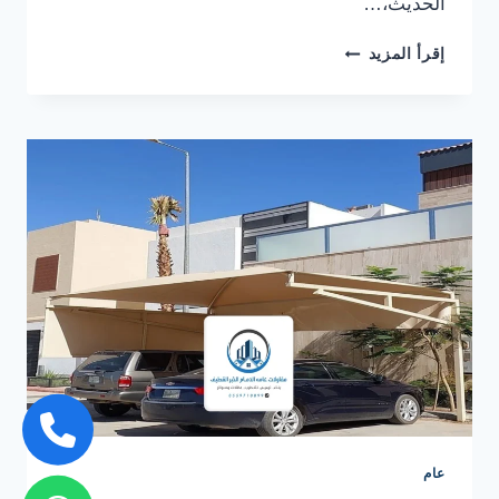
الحديث،…
تصميم
إقرأ المزيد
مظلات
حدائق
القطيف
ت:
0559710899
–
مظلات
حدائق
حديثة
الخبر
عام