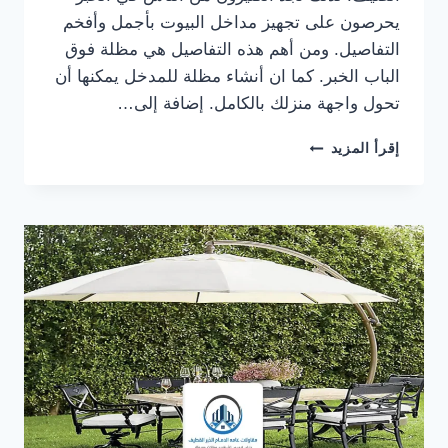
يحرصون على تجهيز مداخل البيوت بأجمل وأفخم
التفاصيل. ومن أهم هذه التفاصيل هي مظلة فوق
الباب الخبر. كما ان أنشاء مظلة للمدخل يمكنها أن
تحول واجهة منزلك بالكامل. إضافة إلى…
مظلة
إقرأ المزيد
فوق
الباب
الخبر
ت:
0559710899
،
مظلات
خشبية
للمداخل
الخبر