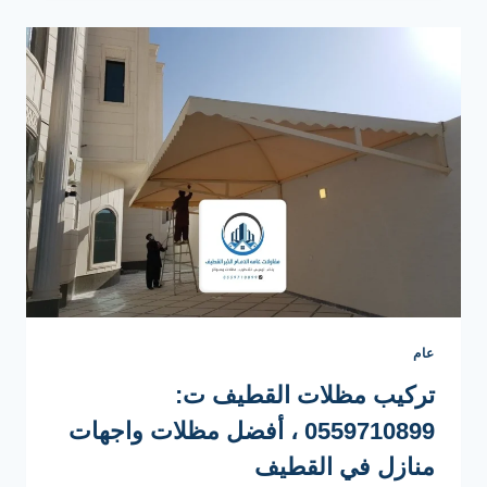
الدمام
ت
:
0559710899
مظلات
سيارات
قماش
القطيف
عام
تركيب مظلات القطيف ت:
0559710899 ، أفضل مظلات واجهات
منازل في القطيف