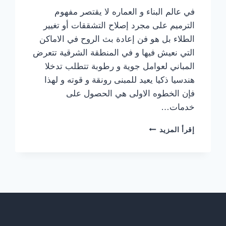
في عالم البناء و العماره لا يقتصر مفهوم
الترميم على مجرد إصلاح التشققات أو تغيير
الطلاء بل هو فن إعادة بث الروح في الاماكن
التي نعيش فيها و في المنطقة الشرقية تتعرض
المباني لعوامل جوية و رطوبة تتطلب تدخلا
هندسيا ذكيا يعيد للمبنى رونقة و قوته و لهذا
فإن الخطوه الاولى هي الحصول على
خدمات…
ترميمات
إقرأ المزيد
عامة
بالدمام
ت:
0559710899
–
مقاول
ترميمات
في
الخبر