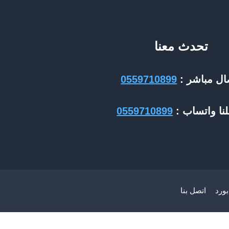
تحدث معنا
ال مباشر :
0559710899
نا واتساب :
0559710899
ورد
اتصل بنا