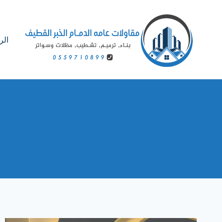
لتجاوز
لى
لمحتوى
الر