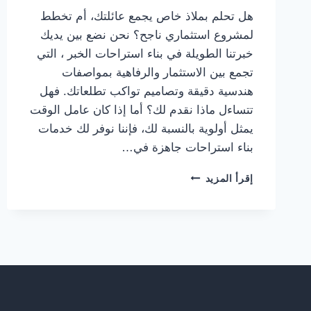
​هل تحلم بملاذ خاص يجمع عائلتك، أم تخطط
لمشروع استثماري ناجح؟ نحن نضع بين يديك
خبرتنا الطويلة في بناء استراحات الخبر ، التي
تجمع بين الاستثمار والرفاهية بمواصفات
هندسية دقيقة وتصاميم تواكب تطلعاتك. ​فهل
تتساءل ماذا نقدم لك؟ أما إذا كان عامل الوقت
يمثل أولوية بالنسبة لك، فإننا نوفر لك خدمات
بناء استراحات جاهزة في…
بناء
إقرأ المزيد
استراحات
الخبر
ت
:
0559710899
بناء
استراحات
جاهزة
في