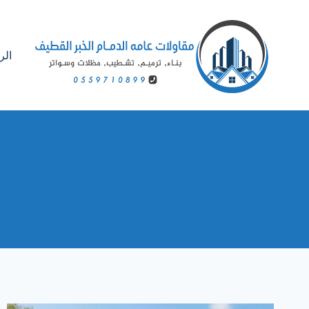
لتجاوز
لى
لمحتوى
الر