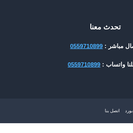
تحدث معنا
ال مباشر :
0559710899
نا واتساب :
0559710899
ورد
اتصل بنا