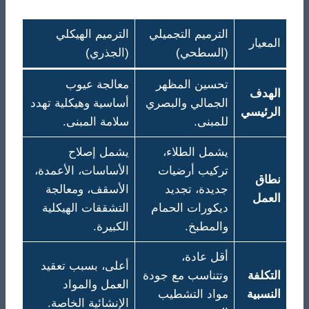
الترميم التجميلي
الترميم الهيكلي
المعيار
(السطحي)
(الجذري)
تحسين المظهر
معالجة عيوب
الهدف
الجمالي والبصري
أساسية وهيكلية تهدد
الرئيسي
للمبنى.
سلامة المبنى.
يشمل الطلاء،
يشمل إصلاح
تركيب أرضيات
الأساسات، الأعمدة،
نطاق
جديدة، تجديد
الأسقف، ومعالجة
العمل
ديكورات الحمام
التشققات الهيكلية
والمطبخ.
الكبيرة.
أقل عادة،
أعلى، بسبب تعقيد
التكلفة
وتتناسب مع جودة
العمل والمواد
النسبية
مواد التشطيب
الإنشائية الخاصة.