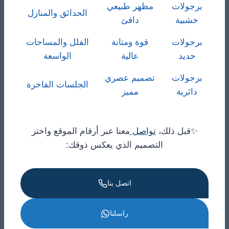
برجولات
مظهر طبيعي
الحدائق والمنازل
خشبية
دافئ
برجولات
قوة ومتانة
الفلل والمساحات
حديد
عالية
الواسعة
برجولات
تصميم عصري
الجلسات الفاخرة
دائرية
مميز
✨قبل ذلك،
تواصل
معنا عبر أرقام الموقع واختر
التصميم الذي يعكس ذوقك:
اتصل بنا
راسلنا