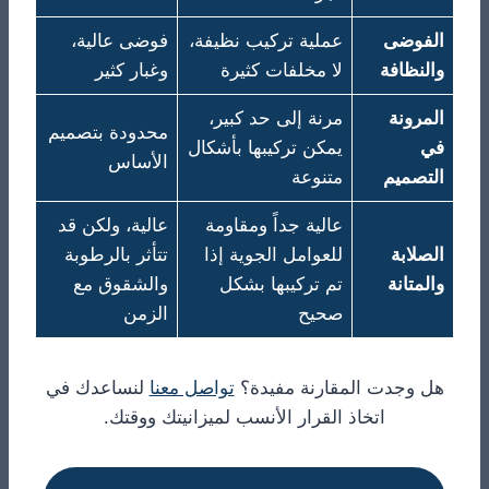
الفوضى
عملية تركيب نظيفة،
فوضى عالية،
والنظافة
لا مخلفات كثيرة
وغبار كثير
المرونة
مرنة إلى حد كبير،
محدودة بتصميم
في
يمكن تركيبها بأشكال
الأساس
التصميم
متنوعة
عالية جداً ومقاومة
عالية، ولكن قد
الصلابة
للعوامل الجوية إذا
تتأثر بالرطوبة
والمتانة
تم تركيبها بشكل
والشقوق مع
صحيح
الزمن
هل وجدت المقارنة مفيدة؟
تواصل معنا
لنساعدك في
اتخاذ القرار الأنسب لميزانيتك ووقتك.