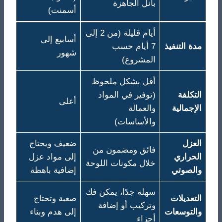
بانل الجاهزة
أسمنت)
أيام قليلة (من 2 إلى
أسابيع إلى
مدة التنفيذ
7 أيام حسب
شهور
المشروع)
أقل بشكل ملحوظ
التكلفة
(توفير في المواد
أعلى
الإجمالية
والعمالة
والأساسات)
العزل
ضعيف ويحتاج
فائق ومضمون من
الحراري
إلى مواد عزل
خلال مكونات اللوحة
والصوتي
إضافية باهظة
سهلة جدًا، يمكن فك
التعديلات
صعبة وتحتاج
وتركيب أو إضافة
والتوسعات
إلى هدم وبناء
أجزاء