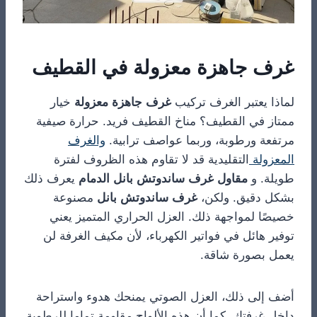
غرف جاهزة معزولة في القطيف
لماذا يعتبر الغرف تركيب
غرف جاهزة معزولة
خيار
ممتاز في القطيف؟ مناخ القطيف فريد. حرارة صيفية
مرتفعة ورطوبة، وربما عواصف ترابية.
والغرف
المعزولة
التقليدية قد لا تقاوم هذه الظروف لفترة
طويلة. و
مقاول غرف ساندوتش بانل الدمام
يعرف ذلك
بشكل دقيق. ولكن،
غرف ساندوتش بانل
مصنوعة
خصيصًا لمواجهة ذلك. العزل الحراري المتميز يعني
توفير هائل في فواتير الكهرباء، لأن مكيف الغرفة لن
يعمل بصورة شاقة.
أضف إلى ذلك، العزل الصوتي يمنحك هدوء واستراحة
داخل غرفتك. كما أن هذه الألواح مقاومة تماما للرطوبة